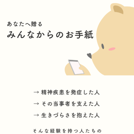
内
容
を
ス
キ
ッ
プ